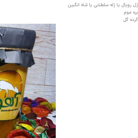
ژل رویال یا ژله سلطنتی یا شاه انگبین
بره موم
گرده گل