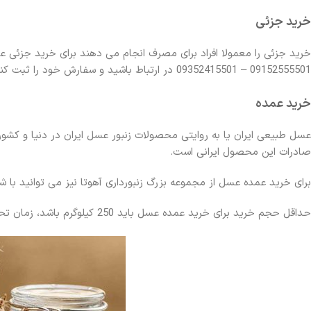
خرید جزئی
خرید جزئی را معمولا افراد برای مصرف انجام می دهند برای خرید جزئی
09152555501 – 09352415501 در ارتباط باشید و سفارش خود را ثبت کنید تا در کوتاه ترین زمان ممکن( 2 الی 3 روز کاری) محصول طبیعی و سالم به دست شما برسد.
خرید عمده
عسل طبیعی ایران یا به روایتی محصولات زنبور عسل ایران در دنیا و کش
صادرات این محصول ایرانی است.
برای خرید عمده عسل از مجموعه بزرگ زنبورداری آهوتا نیز می توانید با شماره های 09152555501 – 09352415501 در
حداقل حجم خرید برای خرید عمده عسل باید 250 کیلوگرم باشد، زمان تحویل سفارشات عمده با توجه به حجم خرید در مدت 2 الی 10 روز کاری است.