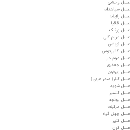
عسل وحشی
عسل سیاهدانه
عسل رازیانه
عسل اقاقیا
عسل زرشک
عسل مریم گلی
عسل آویشن
عسل اکالیپتوس
عسل موم دار
عسل جعفری
عسل زیرفون
عسل کنار( سدر عربی)
عسل شوید
عسل گشنیز
عسل یونجه
عسل مرکبات
عسل چهل گیاه
عسل کتیرا
عسل گون