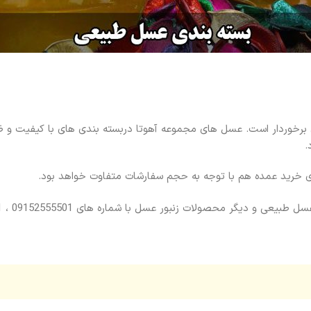
 برخوردار است. عسل های مجموعه آهوتا دربسته بندی های با کیفیت 
.
ای خرید عمده هم با توجه به حجم سفارشات متفاوت خواهد بود.
لات زنبور عسل با شماره های 09152555501 ، 09352415501 تماس بگیرید.