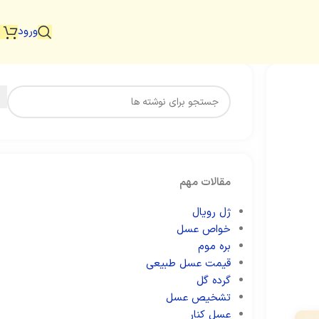
ورود
مقالات مهم
ژل رویال
خواص عسل
بره موم
قیمت عسل طبیعی
گرده گل
تشخیص عسل
عسل کنار