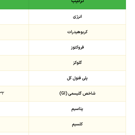
ترکیب
انرژی
کربوهیدرات
فروکتوز
گلوکز
پلی فنول کل
شاخص گلیسمی (GI)
۳۲–۸۵ (وابسته به 
پتاسیم
کلسیم