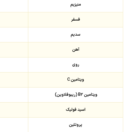
منیزیم
فسفر
سدیم
آهن
روی
ویتامین C
ویتامین B۲ (ریبوفلاوین)
اسید فولیک
پروتئین