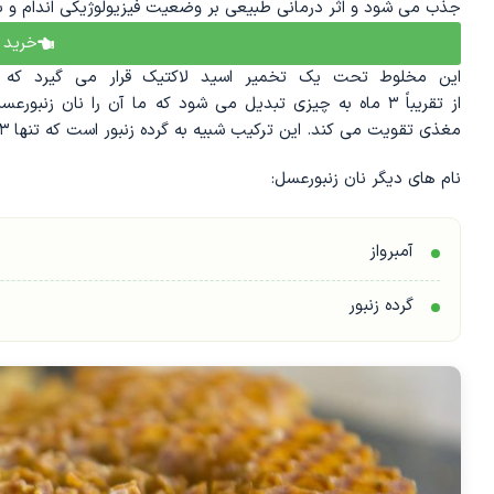
جذب می ‌شود و اثر درمانی طبیعی بر وضعیت فیزیولوژیکی اندام و باف
خرید 
این مخلوط
تحت
یک
تخمیر
اسید
لاکتیک
قرار می گیرد
که
از
تقریبا
ً
۳
ماه
به
چیزی
تبدیل می ‌شود
که ما
آن را نان زنبورعس
مغذی
تقویت می ‌کند
. این
ترکیب
شبیه
به
گرده
زنبور
است که
تنها
۳
نام ‌های
دیگر
نان زنبورعسل:
آمبرواز
گرده
زنبور