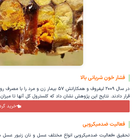
فشار خون شریانی بالا
قرار دادند. نتایج این پژوهش نشان داد که کلسترول کل آنها تا میزان ۲۴ درصد، LDL‌ تا ۳۶ درصد کاهش و HDL آن ‌ها با ضریب ۱/۲ افزایش یافت
خرید گرده
فعالیت ضدمیکروبی