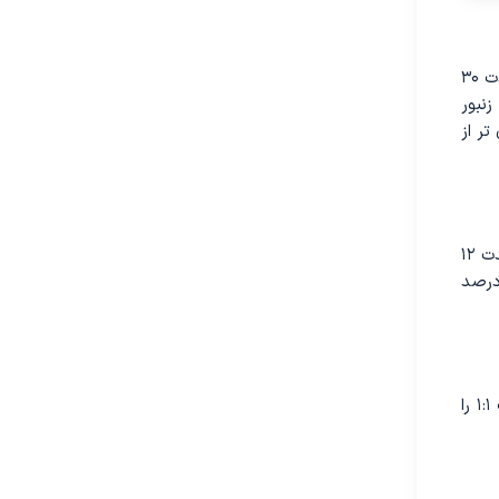
یالومیسیانو و همکارانش در سال ۱۹۷۶ با آزمایش بر روی ۱۱۰ بیمار مبتلا به هپاتیت نشان دادند که مصرف روزانه ۳۰ گرم نان زنبور عسل به مدت ۳۰
 زنبور
رابر قوی ‌تر از
درمان کرد. او به مدت ۱۲
ین مواد باعث افزایش میزان کلسترول خون، به ترتیب، تا میزان ۴/۱۱ و ۵/۲۰ درصد
نان زنبور عسل (به عنوان تنها داروی مصرفی) به ۲۰ بیمار مبتلا به آنمی داده شد. این بیماران نان زنبور خالص یا ترکیب آن با عسل به نسبت ۱:۱ را