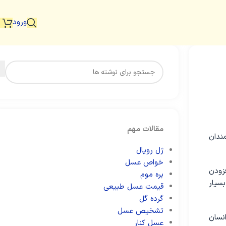
ورود
مقالات مهم
مندان
ژل رویال
خواص عسل
فزودن
بره موم
سیار
قیمت عسل طبیعی
گرده گل
تشخیص عسل
نسان
عسل کنار