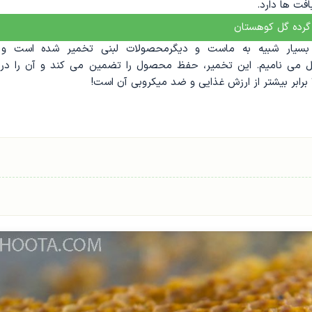
ت ‌ها دارد.
گرده گل کوهستان
بسیار
شبیه
به
ماست
و
دیگر
محصولات
لبنی
تخمیر
شده است
و
ل
می ‌نامیم
.
این
تخمیر
،
حفظ
محصول
را
تضمین
می ‌کند و
آن
را در
برابر
بیشتر
از
ارزش
غذایی
و
ضد میکروبی
آن
است
!