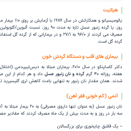
هپاتیت
روز، یا گرده زنبور عسل تازه به مدت ۰
گرده گل است.
بیماری‌ های قلب و دستگاه گردش خون
دکتر کاسایِنکو در سال ۲۰۱۰، بیماران مبتلا به دیس‌لیپیدمی (اختلال میزان چربی خون) را با
هفته، روزانه ۴۰ گرم
گرده و نان زنبور عسل
شدند. همان مقدار نان زنبور به تنهایی باعث کاهش تری گلیسیرید تا ۵/۱۲ درصد و HDC (آنزیم هیستیدین دکربوکسیلاز) تا ۳/۱۲ درصد ش
آنمی (کم‌ خونی فقر آهن)
سه بار در روز و به مدت بیش از یک ماه مصرف کردند که مقادیر مص
– یک قاشق چایخوری برای بزرگسالان