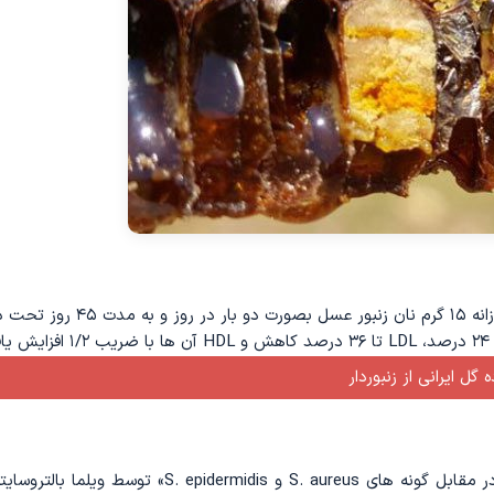
در سال ۲۰۰۹ لیفروف و همکارانش ۵۷ بیمار زن و مرد را با مصرف روزانه ۱۵ گرم نان زنبور عسل بص
.
 گل ایرانی از زنبوردار
تحقیق «فعالیت ضدمیکروبی انواع مختلف عسل و نان زنبور عسل در مقابل گونه ‌های S. aureus و S. epidermidis» تو