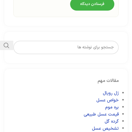
مقالات مهم
ژل رویال
خواص عسل
بره موم
قیمت عسل طبیعی
گرده گل
تشخیص عسل