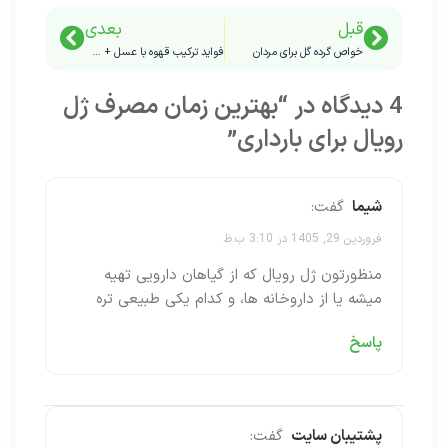
قبل
بعدی
خواص گرده گل برای مردان
فواید ترکیب قهوه با عسل + طرز تهیه قهوه و عسل
4 دیدگاه در “
بهترین زمان مصرف ژل
رویال برای بارداری
”
شیما
گفت:
فروردین 29, 1405 در 3:10 ب.ظ
منظورتون ژل رویال که از گیاهان دارویی تهیه
میشه یا از داروخانه ها، و کدام یکی طبیعی تره
پاسخ
پشتیبان سایت
گفت: