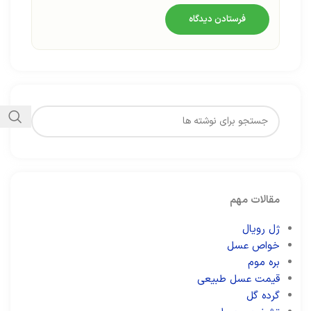
مقالات مهم
ژل رویال
خواص عسل
بره موم
قیمت عسل طبیعی
گرده گل