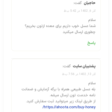
حاجیان
گفت:
آذر 6, 1402 در 5:42 ب.ظ
سلام
شما عسل خوب داریم برای معده ازتون بخریم؟
چطوری ارسال میکنید
پاسخ
پشتیبان سایت
گفت:
آذر 13, 1402 در 7:56 ب.ظ
سلام
بله عسل طبیعی همراه با برگه آزمایش و ضمانت
نامه خدمت تون ارسال میشه.
از طریق لینک زیر میتوانید ثبت سفارش کنید.
https://ahoota.com/buy-honey/