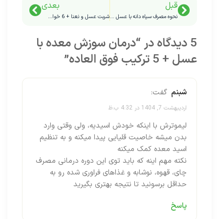
قبل
بعدی
نحوه مصرف سیاه دانه با عسل + 13 خواص آن
شربت عسل و نعنا + 6 خواص آن
5 دیدگاه در “
درمان سوزش معده با
عسل + 5 ترکیب فوق العاده
”
شبنم
گفت:
اردیبهشت 7, 1404 در 4:32 ب.ظ
لیموترش با اینکه خودش اسیدیه، ولی وقتی وارد
بدن میشه خاصیت قلیایی پیدا میکنه و به تنظیم
اسید معده کمک میکنه
نکته مهم اینه که باید توی این دوره درمانی مصرف
چای، قهوه، نوشابه و غذاهای فراوری شده رو به
حداقل برسونید تا نتیجه بهتری بگیرید
پاسخ